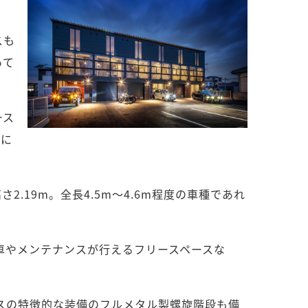
スも
って
ース
ルに
さ2.19m。全長4.5m～4.6m程度の車種であれ
洗車やメンテナンスが行えるフリースペースな
ウスの特徴的な装備のフルメタル製螺旋階段も備