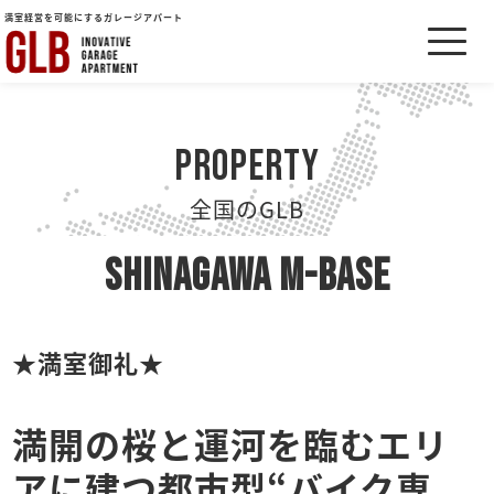
満室経営を可能にするガレージアパート
property
全国のGLB
SHINAGAWA M-BASE
★満室御礼★
満開の桜と運河を臨むエリ
アに建つ都市型“バイク専