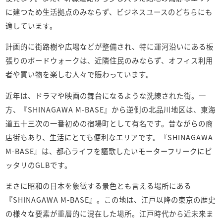
に建つため生活拠点のみならず、ビジネスユースのどちらにも
適しています。
計画的に街路樹や広場などが整備され、特に運河沿いにある板
張りのボードウォークは、近隣住民のみならず、オフィス利用
者や買い物を楽しむ人々で賑わっています。
近年は、ドラマや映画の舞台になるような洗練された街。一
方、『SHINAGAWA M-BASE』から逆側の北品川地区は、東海
道五十三次の一番初めの宿場町として有名です。昔ながらの商
店街もあり、生活にとても便利なエリアです。『SHINAGAWA
M-BASE』は、都心ライフを謳歌したいモーターフリークにピ
ッタリのGLBです。
まさに昭和の日本を象徴する景色とも言える場所にある
『SHINAGAWA M-BASE』。この地は、江戸以降の東京の歴史
の様々な要素が重層的に混在した場所。江戸時代から近未来ま