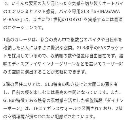
で、いろんな要素の入り混じった空気感を切り裂くオートバイ
のエンジン音とアジト感覚。バイク専用GLB『SHINAGAWA
M-BASE』は、まさに“21世紀のTOKYO”を実感するには最適
のロケーションです。
1階のガレージは、都会の真ん中で複数台のバイクや自転車を
格納したい人にはまさに贅沢な空間。GLB標準のFASブラケッ
トを採用しているので、収納棚の数や位置は自由自在です。趣
味のディスプレイやインナーグリーンなどを置いてユーザー好
みの空間に演出することが気軽にできます。
2階の居住エリアは、GLB特有の吹き抜けと大開口の窓を有
し、目前の桜を楽しむには最高の空間となっています。また、
GLBの特徴である鉄骨の素材感を活かした螺旋階段『ダイナソ
ーボーン』は、1Fにてガラスウォールで区画されており、2階
の空調環境が損なわれない配慮がされています。