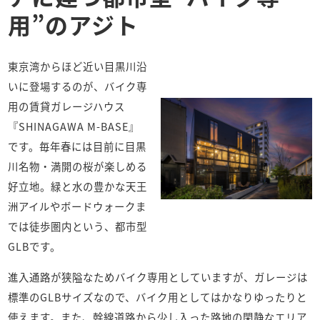
用”のアジト
東京湾からほど近い目黒川沿
いに登場するのが、バイク専
用の賃貸ガレージハウス
『SHINAGAWA M-BASE』
です。毎年春には目前に目黒
川名物・満開の桜が楽しめる
好立地。緑と水の豊かな天王
洲アイルやボードウォークま
では徒歩圏内という、都市型
GLBです。
進入通路が狭隘なためバイク専用としていますが、ガレージは
標準のGLBサイズなので、バイク用としてはかなりゆったりと
使えます。また、幹線道路から少し入った路地の閑静なエリア